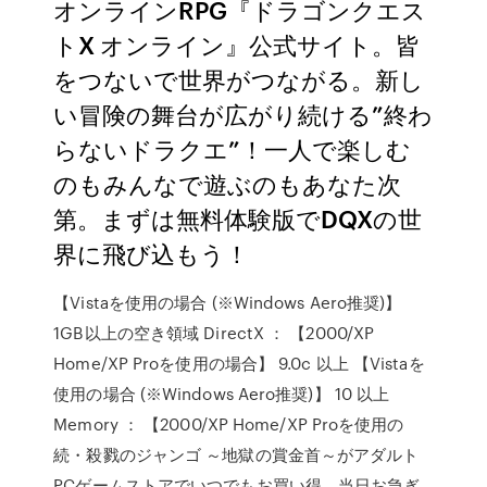
オンラインRPG『ドラゴンクエス
トX オンライン』公式サイト。皆
をつないで世界がつながる。新し
い冒険の舞台が広がり続ける”終わ
らないドラクエ”！一人で楽しむ
のもみんなで遊ぶのもあなた次
第。まずは無料体験版でDQXの世
界に飛び込もう！
【Vistaを使用の場合 (※Windows Aero推奨)】
1GB以上の空き領域 DirectX ： 【2000/XP
Home/XP Proを使用の場合】 9.0c 以上 【Vistaを
使用の場合 (※Windows Aero推奨)】 10 以上
Memory ： 【2000/XP Home/XP Proを使用の
続・殺戮のジャンゴ ～地獄の賞金首～がアダルト
PCゲームストアでいつでもお買い得。当日お急ぎ