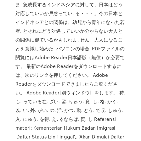
ま. 急成長するインドネシアに対して、日本はどう
対応していいか戸惑ってい. る・・・。今の日本と
インドネシアとの関係は、幼児から青年になった若
者. とそれにどう対処していいか分からない大人と
の関係に似ているかもしれま. せん。大人になるこ
とを意識し始めた パソコンの場合. PDFファイルの
閲覧にはAdobe Reader日本語版（無償）が必要で
す。 最新のAdobe Readerをダウンロードするに
は、次のリンクを押してください。 Adobe
Readerをダウンロードできましたらご覧くださ
い。 Adobe Reader[別ウィンドウ] をします。 持.
も. っている在. ざい. 留. りゅう. 資. し. 格. かく.
以. い. 外. がい. の. 活. かつ. 動. どう. で収. しゅう.
入. にゅう. を得. え. るならば. 資. し Referensi
materi: Kementerian Hukum Badan Imigrasi
'Daftar Status Izin Tinggal',. 'Akan Dimulai Daftar