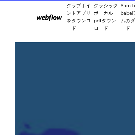
グラブポイ
クラシック
Sam t
ントアプリ
ボーカル
babe
をダウンロ
pdfダウン
ムのダ
ード
ロード
ード