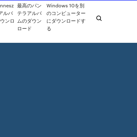
innesz
最高のパン
Windows 10を別
lアルバ
テラアルバ
のコンピューター
ウンロ
ムのダウン
にダウンロードす
ロード
る